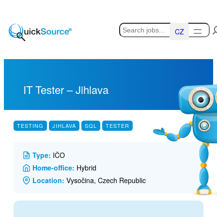
Skip
to
Hledat
content
Čeština
IT Tester – Jihlava
TESTING
JIHLAVA
SQL
TESTER
Type:
IČO
Home-office:
Hybrid
Location:
Vysočina, Czech Republic