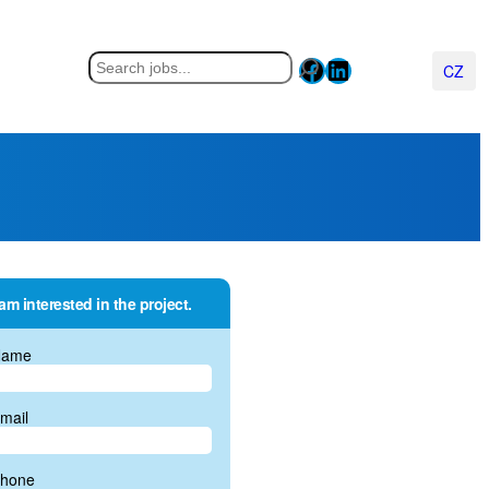
Facebook
LinkedIn
Hledat
Čeština
 am interested in the project.
Name
mail
hone