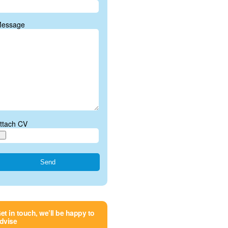
essage
ttach CV
et in touch, we’ll be happy to
dvise