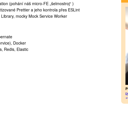
ion (pohání náš micro-FE „šelmostroj“ )
zované Prettier a jeho kontrola přes ESLint
g Library, mocky Mock Service Worker
bernate
rvice), Docker
 Redis, Elastic
P
p
+