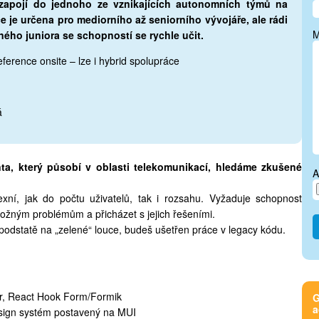
zapojí do jednoho ze vznikajících autonomních týmů na
ce je určena pro mediorního až seniorního vývojáře, ale rádi
M
ého juniora se schopností se rychle učit.
ference onsite – lze i hybrid spolupráce
á
a, který působí v oblasti telekomunikací, hledáme zkušené
A
xní, jak do počtu uživatelů, tak i rozsahu. Vyžaduje schopnost
 možným problémům a přicházet s jejich řešeními.
podstatě na „zelené“ louce, budeš ušetřen práce v legacy kódu.
r, React Hook Form/Formik
G
a
esign systém postavený na MUI