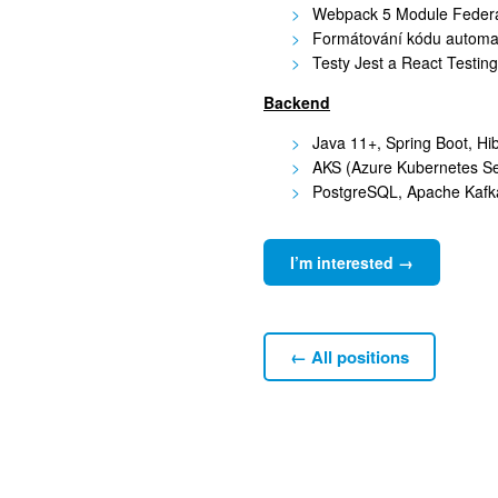
Webpack 5 Module Federat
Formátování kódu automati
Testy Jest a React Testin
Backend
Java 11+, Spring Boot, Hi
AKS (Azure Kubernetes Se
PostgreSQL, Apache Kafka,
I’m interested →
← All positions