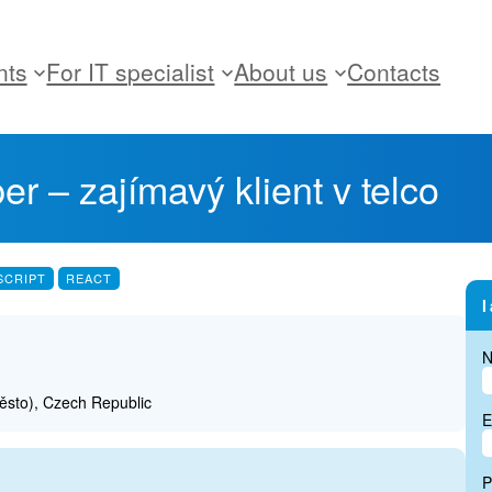
nts
For IT specialist
About us
Contacts
r – zajímavý klient v telco
SCRIPT
REACT
I
ěsto), Czech Republic
E
P