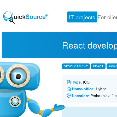
Skip
to
IT projects
For clie
content
React develope
DEVELOPMENT
REACT
JAVA
Type:
IČO
Home-office:
Hybrid
Location:
Praha (hlavní m