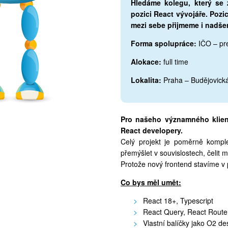
Hledáme kolegu, který se 
pozici React vývojáře. Pozi
mezi sebe přijmeme i nadšen
Forma spolupráce:
IČO – pre
Alokace:
full time
Lokalita:
Praha – Budějovick
Pro našeho významného klient
React developery.
Celý projekt je poměrně komple
přemýšlet v souvislostech, čelit
Protože nový frontend stavíme v 
Co bys měl umět:
React 18+, Typescript
React Query, React Route
Vlastní balíčky jako O2 d