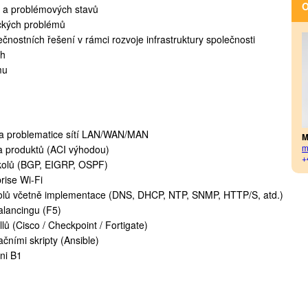
O
ů a problémových stavů
ckých problémů
čnostních řešení v rámci rozvoje infrastruktury společnosti
ch
mu
h a problematice sítí LAN/WAN/MAN
M
m
 a produktů (ACI výhodou)
+
okolů (BGP, EIGRP, OSPF)
rise Wi-Fi
kolů včetně implementace (DNS, DHCP, NTP, SNMP, HTTP/S, atd.)
alancingu (F5)
llů (Cisco / Checkpoint / Fortigate)
čními skripty (Ansible)
ni B1