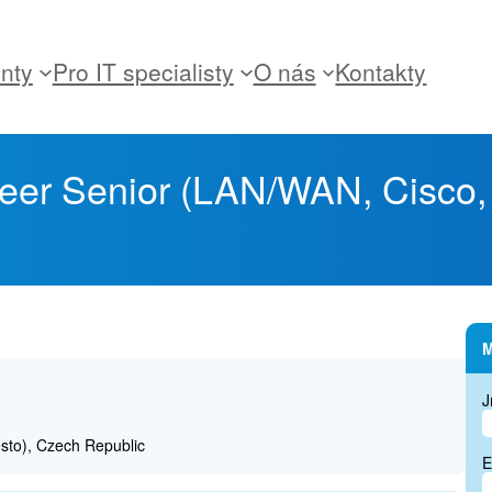
enty
Pro IT specialisty
O nás
Kontakty
eer Senior (LAN/WAN, Cisco,
M
J
sto), Czech Republic
E