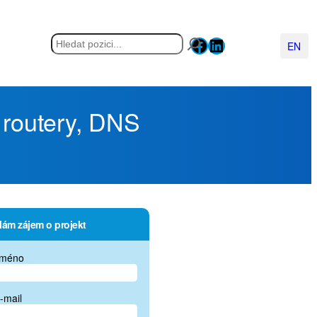
Facebook
LinkedIn
Hledat
English
 routery, DNS
ám zájem o projekt
méno
-mail