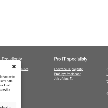
Pro klienty
Pro IT specialisty
Volní IT specialisté
Otevřené IT projekty
Služby
Proč být freelancer
O
 informacím
Reference
Jak získat ŽL
P
ogiemi nám
P
 na tomto
tnosti a
ředvolby