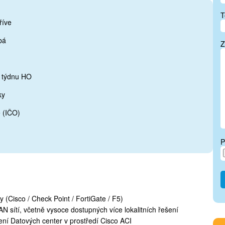
T
říve
bá
Z
 týdnu HO
ky
e (IČO)
P
y (Cisco / Check Point / FortiGate / F5)
sítí, včetně vysoce dostupných více lokalitních řešení
ení Datových center v prostředí Cisco ACI