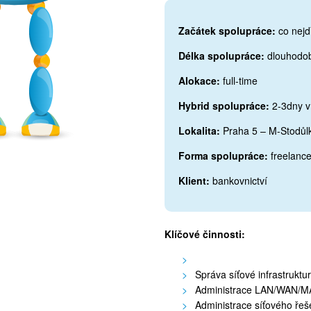
Začátek spolupráce:
co nejd
Délka spolupráce:
dlouhodo
Alokace:
full-time
Hybrid spolupráce:
2-3dny v
Lokalita:
Praha 5 – M-Stodůl
Forma spolupráce:
freelanc
Klient:
bankovnictví
Klíčové činnosti:
Správa síťové infrastruktur
Administrace LAN/WAN/MAN 
Administrace síťového řeš