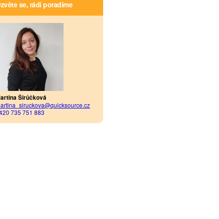
zvěte se, rádi poradíme
artina Širůčková
artina_siruckova@quicksource.cz
420 735 751 883