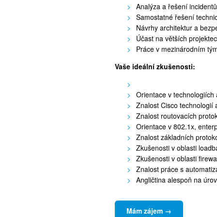
Analýza a řešení incident
Samostatné řešení techni
Návrhy architektur a bezpe
Účast na větších projekte
Práce v mezinárodním tý
Vaše ideální zkušenosti:
Orientace v technologiíc
Znalost Cisco technologií
Znalost routovacích prot
Orientace v 802.1x, enterp
Znalost základních proto
Zkušenosti v oblasti loadb
Zkušenosti v oblasti firewa
Znalost práce s automatiza
Angličtina alespoň na úrov
Mám zájem →