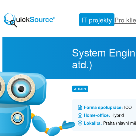
Přeskočit
na
IT projekty
Pro kli
obsah
System Engin
atd.)
ADMIN
Forma spolupráce:
IČO
Home-office:
Hybrid
Lokalita:
Praha (hlavní mě