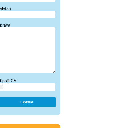
elefon
práva
řipojit CV