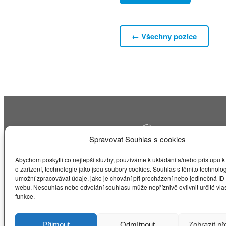
← Všechny pozice
Spravovat Souhlas s cookies
Abychom poskytli co nejlepší služby, používáme k ukládání a/nebo přístupu k
Člen DRILL
Group
o zařízení, technologie jako jsou soubory cookies. Souhlas s těmito technol
+420 602 145 688
umožní zpracovávat údaje, jako je chování při procházení nebo jedinečná ID
info@quicksource.cz
webu. Nesouhlas nebo odvolání souhlasu může nepříznivě ovlivnit určité vlas
funkce.
Facebook
LinkedIn
Přijmout
Odmítnout
Zobrazit p