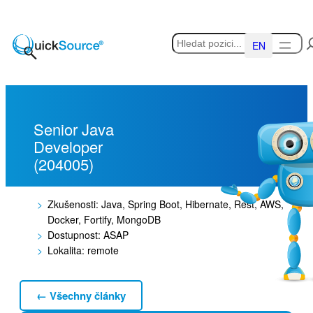
Přeskočit
na
Hledat
obsah
English
Senior Java
Developer
(204005)
Zkušenosti: Java, Spring Boot, Hibernate, Rest, AWS,
Docker, Fortify, MongoDB
Dostupnost: ASAP
Lokalita: remote
← Všechny články