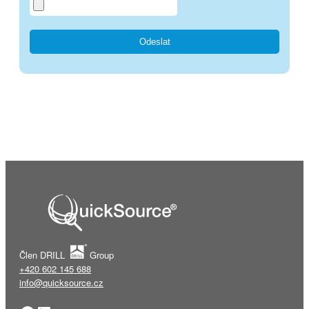
Člen DRILL
Group
+420 602 145 688
info@quicksource.cz