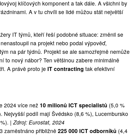
dovývoj klíčových komponent a tak dále. A všichni by
rázdninami. A v tu chvíli se lidé můžou stát největší
ry IT týmů, kteří řeší podobné situace: změnil se
ta nenastoupil na projekt nebo podal výpověď,
t tým na pár týdnů. Projekt se ale samozřejmě nemůže
ání to nový nábor? Ten většinou zabere minimálně
ři. A právě proto je
IT contracting
tak efektivní
ce 2024 více než
10 milionů ICT specialistů
(5,0 %
. Nejvyšší podíl mají Švédsko (8,6 %), Lucembursko
 %). |
Zdroj: Eurostat, 2024
3 zaměstnáno přibližně
225 000 ICT odborníků
(4,4