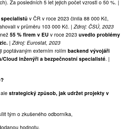
). Za posledních 5 let jejich počet vzrostl o 50 %.
|
specialistů
v ČR v roce 2023 činila 88 000 Kč,
sahovali v průměru 103 000 Kč. |
Zdroj: ČSÚ, 2023
 než
55 % firem v EU
v roce 2023
uvedlo problémy
ic.
|
Zdroj: Eurostat, 2023
ěji poptávaným externím rolím
backend vývojáři
/Cloud inženýři a bezpečnostní specialisté
. |
e?
 ale
strategický způsob, jak udržet projekty v
sílit tým o zkušeného odborníka,
ě dodanou hodnotu,