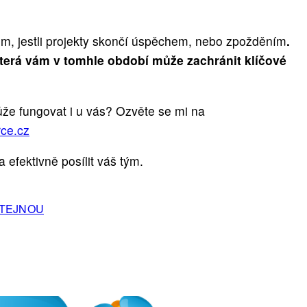
tom, jestli projekty skončí úspěchem, nebo zpožděním
.
terá vám v tomhle období může zachránit klíčové
ůže fungovat i u vás? Ozvěte se mi na
ce.cz
efektivně posílit váš tým.
STEJNOU