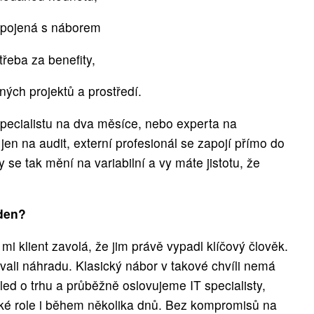
 spojená s náborem
 třeba za benefity,
ných projektů a prostředí.
specialistu na dva měsíce, nebo experta na
en na audit, externí profesionál se zapojí přímo do
 se tak mění na variabilní a vy máte jistotu, že
 den?
mi klient zavolá, že jim právě vypadl klíčový člověk.
vali náhradu. Klasický nábor v takové chvíli nemá
ed o trhu a průběžně oslovujeme IT specialisty,
cké role i během několika dnů. Bez kompromisů na