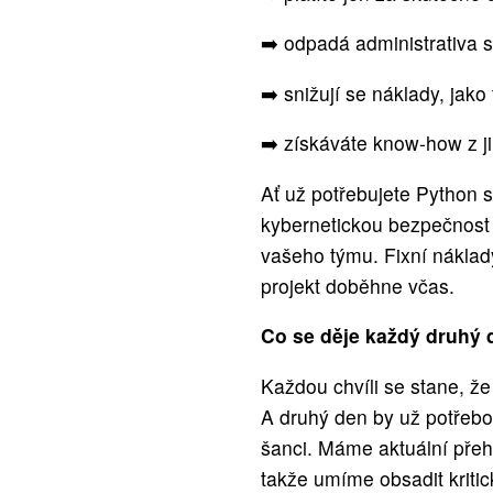
➡️ odpadá administrativa
➡️ snižují se náklady, jako
➡️ získáváte know-how z ji
Ať už potřebujete Python 
kybernetickou bezpečnost j
vašeho týmu. Fixní náklady
projekt doběhne včas.
Co se děje každý druhý
Každou chvíli se stane, že 
A druhý den by už potřebo
šanci. Máme aktuální přehl
takže umíme obsadit kriti