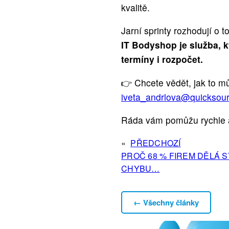
kvalitě.
Jarní sprinty rozhodují o 
IT
Bodyshop je služba, k
termíny i rozpočet.
👉 Chcete vědět, jak to m
iveta_andrlova@quicksour
Ráda vám pomůžu rychle a 
«
PŘEDCHOZÍ
PROČ 68 % FIREM DĚLÁ 
CHYBU…
← Všechny články