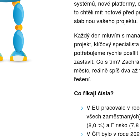
systémů, nové platformy, 
to chtěli mít hotové před p
slabinou vašeho projektu.
Každý den mluvím s manaže
projekt, klíčový specialis
potřebujeme rychle posíli
zastavit. Co s tím? Zachr
měsíc, reálně spíš dva až t
řešení.
Co říkají čísla?
V EU pracovalo v ro
všech zaměstnaných)
(8,0 %) a Finsko (7,8
V ČR bylo v roce 202