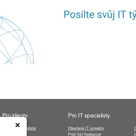
Pro klienty
Pro IT specialisty
Volní IT specialisté
Otevřené IT projekty
Služby
Proč být freelancer
O