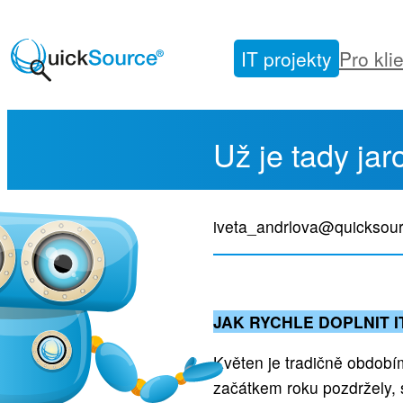
Přeskočit
na
IT projekty
Pro kli
obsah
Už je tady jar
iveta_andrlova@quicksour
JAK RYCHLE DOPLNIT 
Květen je tradičně obdobím
začátkem roku pozdržely, 