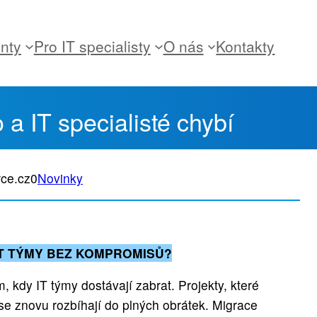
enty
Pro IT specialisty
O nás
Kontakty
o a IT specialisté chybí
ce.cz
0
Novinky
IT TÝMY BEZ KOMPROMISŮ?
, kdy IT týmy dostávají zabrat. Projekty, které
se znovu rozbíhají do plných obrátek. Migrace