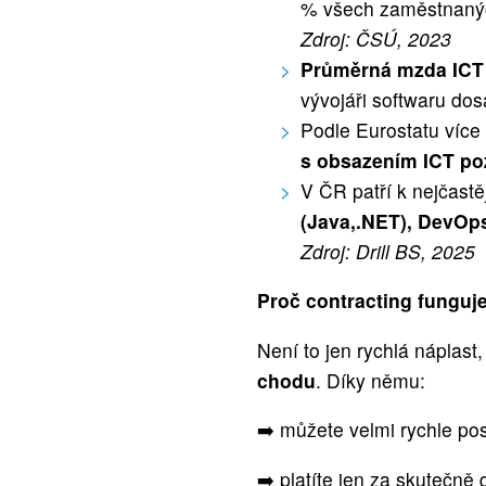
% všech zaměstnaných
Zdroj: ČSÚ, 2023
Průměrná mzda ICT 
vývojáři softwaru do
Podle Eurostatu více
s obsazením ICT poz
V ČR patří k nejčast
(Java,.NET), DevOps
Zdroj: Drill BS, 2025
Proč contracting funguj
Není to jen rychlá náplast,
chodu
. Díky němu:
➡️ můžete velmi rychle po
➡️ platíte jen za skutečn