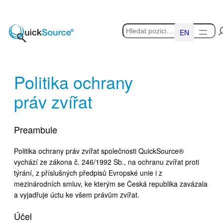
Přeskočit
na
Hledat
obsah
English
Politika ochrany
práv zvířat
Preambule
Politika ochrany práv zvířat společnosti QuickSource®
vychází ze zákona č. 246/1992 Sb., na ochranu zvířat proti
týrání, z příslušných předpisů Evropské unie i z
mezinárodních smluv, ke kterým se Česká republika zavázala
a vyjadřuje úctu ke všem právům zvířat.
Účel