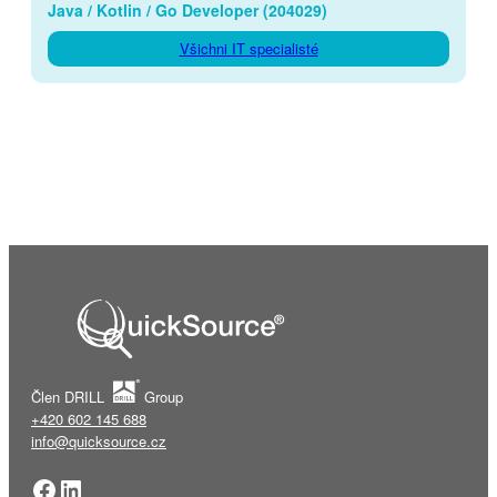
Java / Kotlin / Go Developer (204029)
Všichni IT specialisté
Člen DRILL
Group
+420 602 145 688
info@quicksource.cz
Facebook
LinkedIn