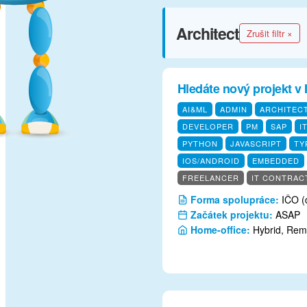
Architect
Zrušit filtr ×
Hledáte nový projekt v 
AI&ML
ADMIN
ARCHITEC
DEVELOPER
PM
SAP
I
PYTHON
JAVASCRIPT
TY
IOS/ANDROID
EMBEDDED
FREELANCER
IT CONTRAC
Forma spolupráce:
IČO (
Začátek projektu:
ASAP
Home-office:
Hybrid, Remo