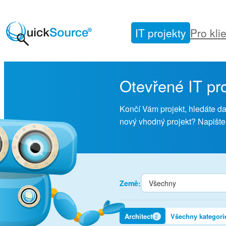
Přeskočit
na
IT projekty
Pro kli
obsah
Otevřené IT pr
Končí Vám projekt, hledáte dal
nový vhodný projekt? Napište
Země:
Architect
Všechny kategori
2