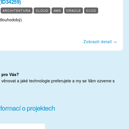
(ID34259)
ARCHITEKTURA
CLOUD
AWS
ORACLE
CI/CD
dlouhodobý)
Zobrazit detail →
t pro Vás?
 věnovat a jaké technologie preferujete a my se Vám ozveme s
formací o projektech