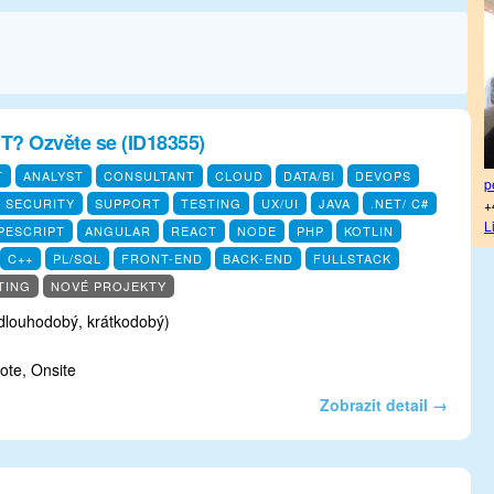
IT? Ozvěte se (ID18355)
T
ANALYST
CONSULTANT
CLOUD
DATA/BI
DEVOPS
p
T SECURITY
SUPPORT
TESTING
UX/UI
JAVA
.NET/ C#
+
L
PESCRIPT
ANGULAR
REACT
NODE
PHP
KOTLIN
C++
PL/SQL
FRONT-END
BACK-END
FULLSTACK
TING
NOVÉ PROJEKTY
dlouhodobý, krátkodobý)
te, Onsite
Zobrazit detail →