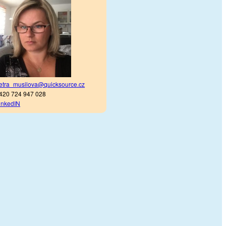
etra_musilova@quicksource.cz
420 724 947 028
inkedIN