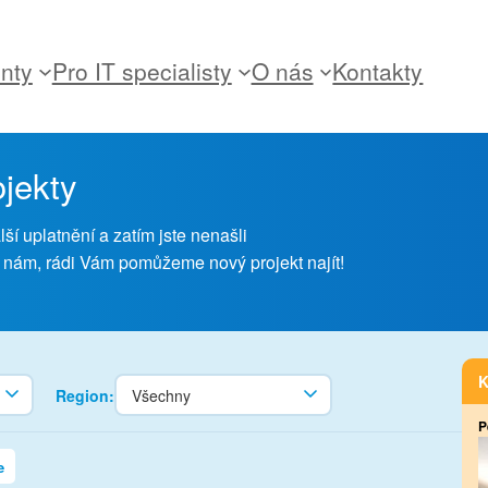
enty
Pro IT specialisty
O nás
Kontakty
ojekty
ší uplatnění a zatím jste nenašli
 nám, rádi Vám pomůžeme nový projekt najít!
Region:
P
e